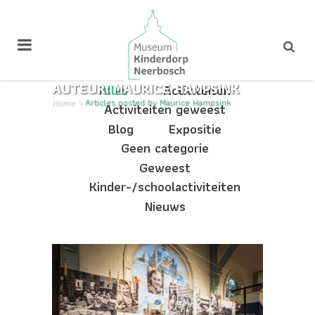
AUTEUR: MAURICE HAMPSINK
Alles
Activiteiten
Home
>
Articles posted by Maurice Hampsink
Activiteiten geweest
Blog
Expositie
Geen categorie
Geweest
Kinder-/schoolactiviteiten
Nieuws