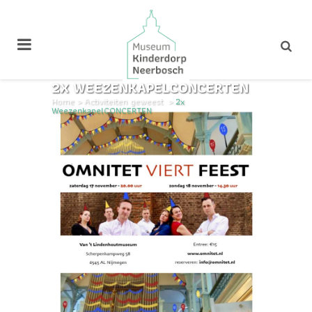
2X WEEZENKAPELCONCERTEN
Home
>
Activiteiten geweest
>
2x
WeezenkapelCONCERTEN