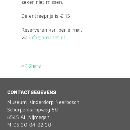
zeker niet missen.
De entreeprijs is € 15
Reserveren kan per e-mail
via
info@omnitet.nl
.
Share
CONTACTGEGEVENS
Museum Kinderdorp Neerbosch
Scherpenkampweg 58
6545 AL Nijmegen
M
06 30 84 82 38