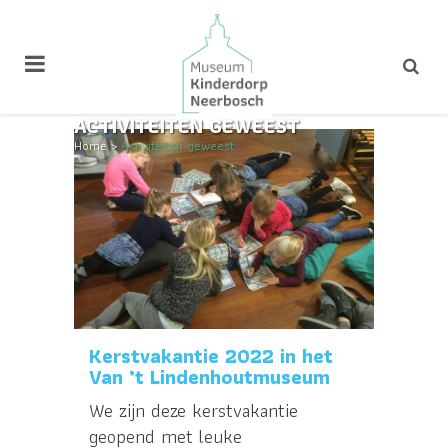
ACTIVITEITEN GEWEEST
Home
>
Activiteiten geweest
Kerstvakantie 2022 in het
Van ’t Lindenhoutmuseum
We zijn deze kerstvakantie
geopend met leuke