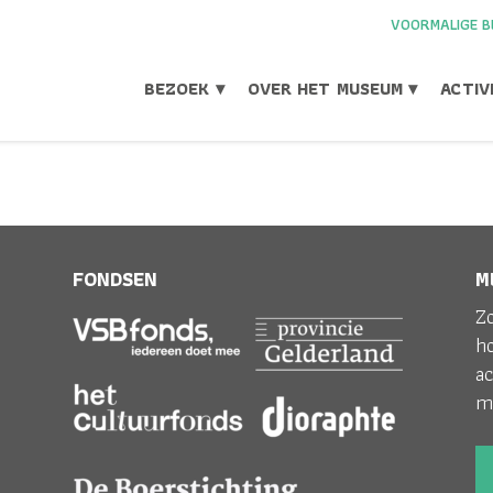
VOORMALIGE B
BEZOEK ▾
OVER HET MUSEUM ▾
ACTIV
OONSTELLING ALLEE
FONDSEN
M
Zo
Home
>
Expositie
>
Expositie L
h
ac
m