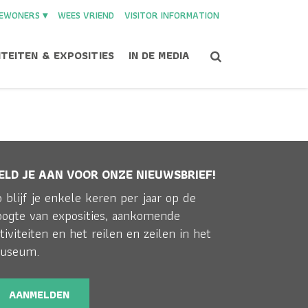
EWONERS ▾
WEES VRIEND
VISITOR INFORMATION
ITEITEN & EXPOSITIES
IN DE MEDIA
N OP DE
ELD JE AAN VOOR ONZE NIEUWSBRIEF!
 blijf je enkele keren per jaar op de
even in 2080
>
familietentoonstelling Alleen op de Wereld
oogte van exposities, aankomende
tiviteiten en het reilen en zeilen in het
useum.
AANMELDEN