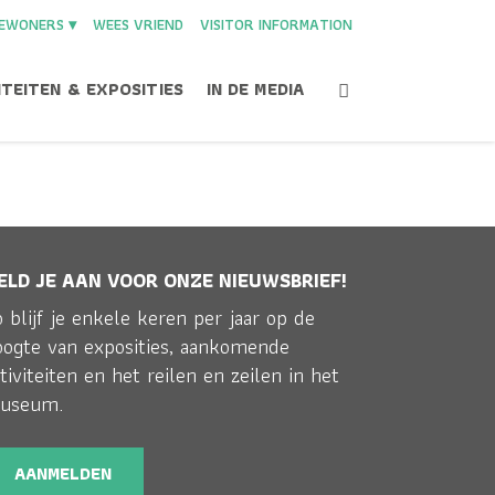
EWONERS ▾
WEES VRIEND
VISITOR INFORMATION
ITEITEN & EXPOSITIES
IN DE MEDIA
ELD JE AAN VOOR ONZE NIEUWSBRIEF!
iedeniscafé Nijmegen on tour
>
GeschiedeniscafeNijmegen
 blijf je enkele keren per jaar op de
oogte van exposities, aankomende
tiviteiten en het reilen en zeilen in het
useum.
AANMELDEN