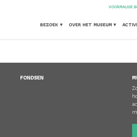
VOORMALIGE B
BEZOEK ▾
OVER HET MUSEUM ▾
ACTIV
SCAFENIJMEGEN
FONDSEN
M
Home
>
Activiteiten geweest
>
Gesch
Zo
h
ac
m