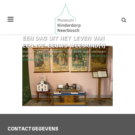
EEN DAG UIT HET LEVEN VAN
EEN 19E-EEUWS WEESKIND(1)
Home
>
Geen categorie
>
Op zoek naar verloren
graven
>
Een dag uit het leven van een 19e-eeuws
weeskind(1)
CONTACTGEGEVENS