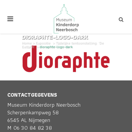
DIORAPHTE-LOGO-DARK
Home
>
Expositie
>
Tijdelijke tentoonstelling: 'De
Eettafel'
>
dioraphte-logo-dark
CONTACTGEGEVENS
Museum Kinderdorp Neerbosch
Scherpenkampweg 58
6545 AL Nijmegen
M
06 30 84 82 38