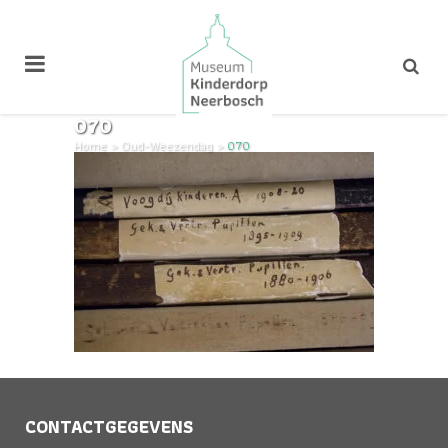
070
Home
>
Oud-Weezendag
>
070
CONTACTGEGEVENS