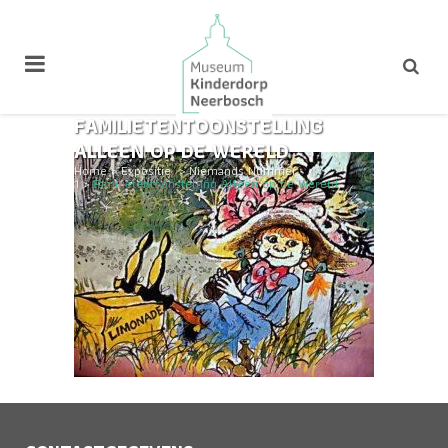
FAMILIETENTOONSTELLING
ALLEEN OP DE WERELD
Home
>
Expositie
>
Niemands Nummer
1
>
Familietentoonstelling Alleen op de Wereld