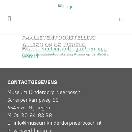
FAMILIETENTOONSTELLING
ALLEEN OP DE WERELD
Home
>
Geen categorie
>
Foto-expositie van Marijn
Fidder
>
Familietentoonstelling Alleen op de Wereld
CONTACTGEGEVENS
Museum Kinderdorp Neerbosch
Scherpenkampweg 58
6545 AL Nijmegen
M
06 30 84 82 38
E
info@museumkinderdorpneerbosch.nl
Privacyverklaring >