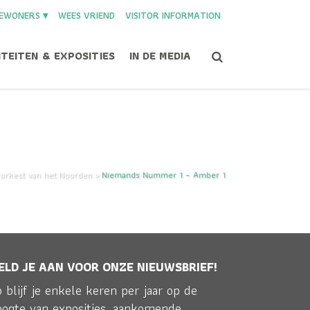
EWONERS ▾
WEES VRIEND
VISITOR INFORMATION
ITEITEN & EXPOSITIES
IN DE MEDIA
orkest van het Noorden
>
Niemands Nummer 1 – Amber 1
ELD JE AAN VOOR ONZE NIEUWSBRIEF!
 blijf je enkele keren per jaar op de
oogte van exposities, aankomende