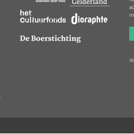
ac
m
V
;