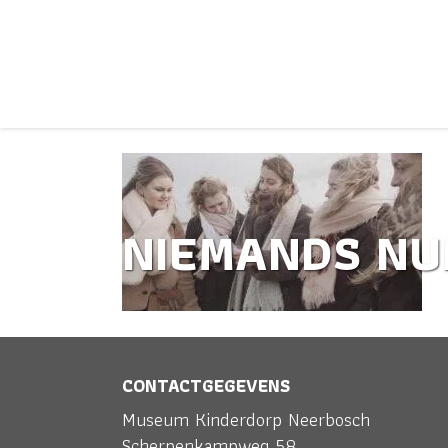
NIEMANDS NU
CONTACTGEGEVENS
Museum Kinderdorp Neerbosch
Scherpenkampweg 58