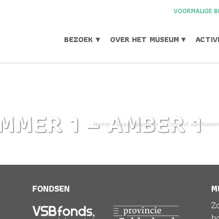
VOORMALIGE B
BEZOEK ▾
OVER HET MUSEUM ▾
ACTIV
MMER 1 – AMBER 1
Home
>
Geen categorie
>
Concert van Kamer
FONDSEN
M
Zo
h