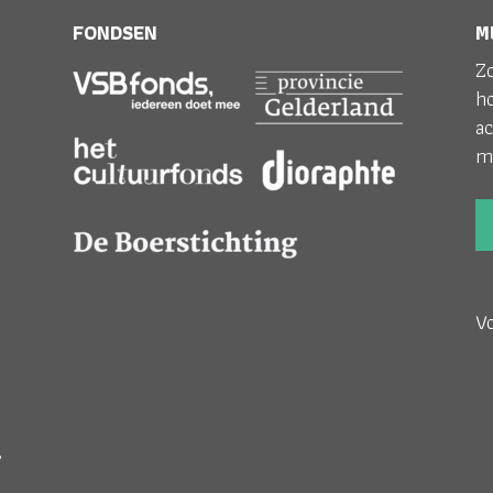
FONDSEN
M
Zo
h
ac
m
V
;