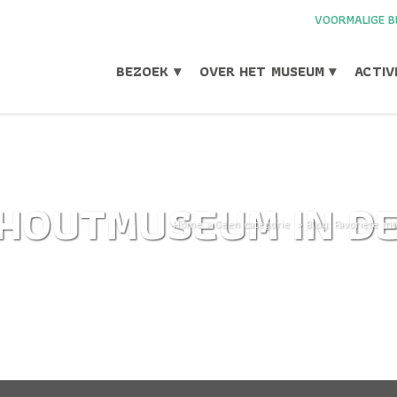
VOORMALIGE B
BEZOEK ▾
OVER HET MUSEUM ▾
ACTIV
NHOUTMUSEUM IN DE
Home
>
Geen categorie
>
Blog: Favoriete m