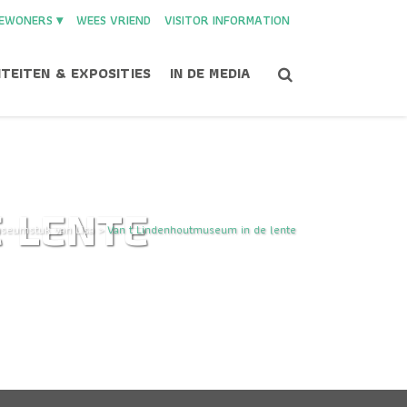
EWONERS ▾
WEES VRIEND
VISITOR INFORMATION
ITEITEN & EXPOSITIES
IN DE MEDIA
 LENTE
useumstuk van Lisa
>
Van t Lindenhoutmuseum in de lente