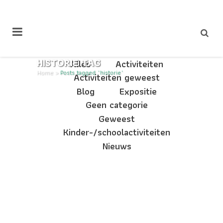
HISTORIE TAG
Alles
Activiteiten
Home
>
Posts tagged "historie"
Activiteiten geweest
Blog
Expositie
Geen categorie
Geweest
Kinder-/schoolactiviteiten
Nieuws