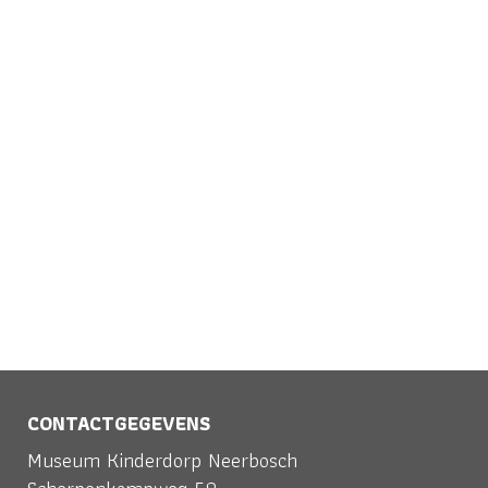
Concert ‘Ik wil naar Amerika’
Op woensdag 17 oktober.
Muziektheater, verhalenverteller
Paul Groos neemt je mee op de
reis van Rie en Henri....
26 juli, 2018
CONTACTGEGEVENS
Museum Kinderdorp Neerbosch