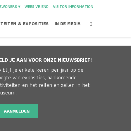
EWONERS ▾
WEES VRIEND
VISITOR INFORMATION
ITEITEN & EXPOSITIES
IN DE MEDIA
ELD JE AAN VOOR ONZE NIEUWSBRIEF!
 blijf je enkele keren per jaar op de
Home
>
Schoolbezoek
>
KittyDeZwerfkat
oogte van exposities, aankomende
tiviteiten en het reilen en zeilen in het
useum.
AANMELDEN