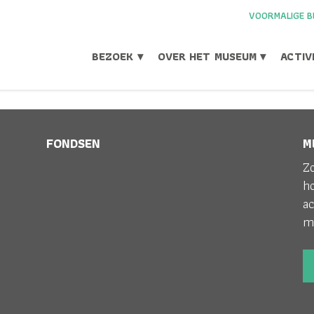
VOORMALIGE B
BEZOEK ▾
OVER HET MUSEUM ▾
ACTIV
FONDSEN
M
RFKAT
Zo
h
ac
m