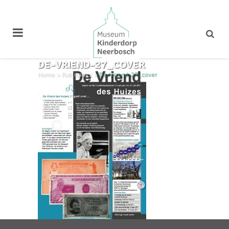
DE-VRIEND-27_COVER
Home
>
Publicaties
>
De-Vriend-27_cover