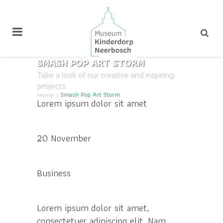
SMASH POP ART STORM
Take a look of our creative and inspiring
projects
Custom Field
Home
>
Smash Pop Art Storm
Lorem ipsum dolor sit amet
Datum
20 November
Category
Business
Over dit project
Lorem ipsum dolor sit amet,
consectetuer adipiscing elit. Nam