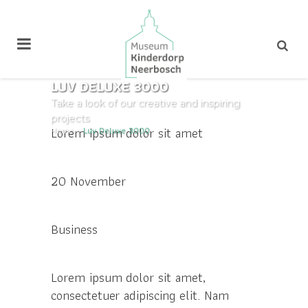
LUV DELUXE 3000
Take a look of our creative and inspiring
Custom Field
projects
Lorem ipsum dolor sit amet
Home
>
Luv Deluxe 3000
Datum
20 November
Category
Business
Over dit project
Lorem ipsum dolor sit amet,
consectetuer adipiscing elit. Nam