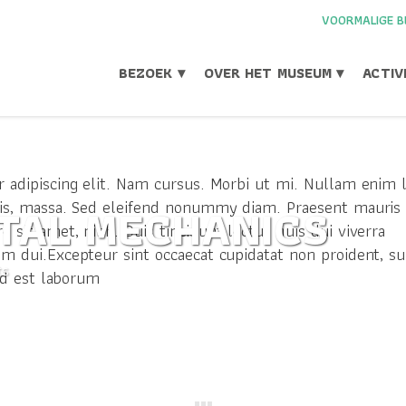
VOORMALIGE B
BEZOEK ▾
OVER HET MUSEUM ▾
ACTIV
 adipiscing elit. Nam cursus. Morbi ut mi. Nullam enim l
OTAL MECHANICS
tis, massa. Sed eleifend nonummy diam. Praesent mauris
sit amet, nibh. Duis tincidunt lectus quis dui viverra
m dui.Excepteur sint occaecat cupidatat non proident, su
ts
 id est laborum