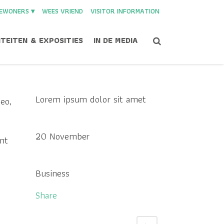
EWONERS ▾
WEES VRIEND
VISITOR INFORMATION
ITEITEN & EXPOSITIES
IN DE MEDIA
Custom Field
Lorem ipsum dolor sit amet
eo,
Datum
20 November
nt
Category
Business
Share