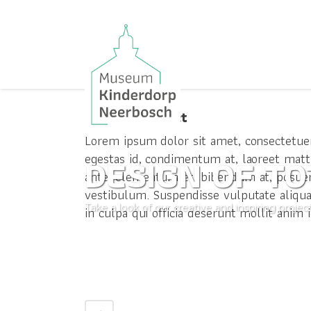
Over dit project
Lorem ipsum dolor sit amet, consectetuer
DESIGN OF T
egestas id, condimentum at, laoreet mat
ante, elementum et, bibendum at, posuere 
vestibulum. Suspendisse vulputate aliqua
Take a look of our creative and inspiring projec
in culpa qui officia deserunt mollit anim