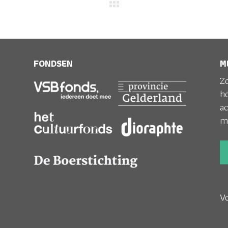
FONDSEN
M
Zo
h
ac
m
V