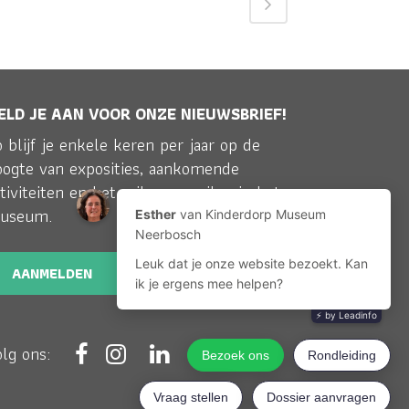
ELD JE AAN VOOR ONZE NIEUWSBRIEF!
 blijf je enkele keren per jaar op de
oogte van exposities, aankomende
tiviteiten en het reilen en zeilen in het
useum.
AANMELDEN
olg ons: