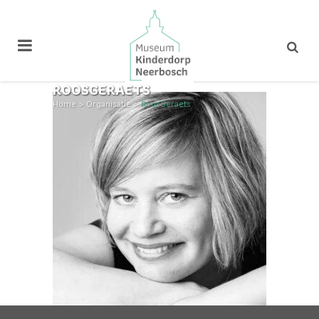
ROOSGERAETS
Home
>
Organisatie
>
RoosGeraets