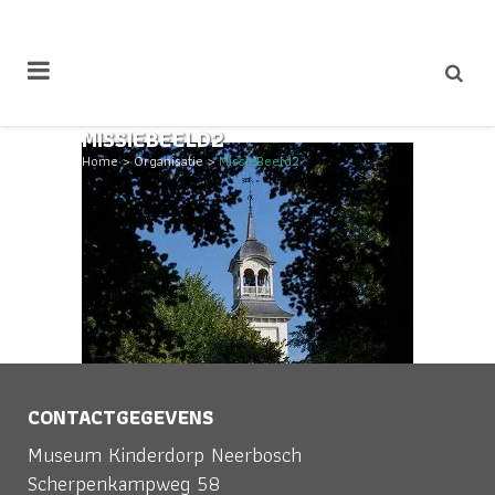
MISSIEBEELD2
Home
>
Organisatie
>
MissieBeeld2
CONTACTGEGEVENS
Museum Kinderdorp Neerbosch
Scherpenkampweg 58