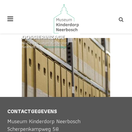
DOSSIERINZAGE
Home
>
Museum Kinderdorp
Neerbosch
>
Dossierinzage
CONTACTGEGEVENS
Museum Kinderdorp Neerbosch
Scherpenkampweg 58