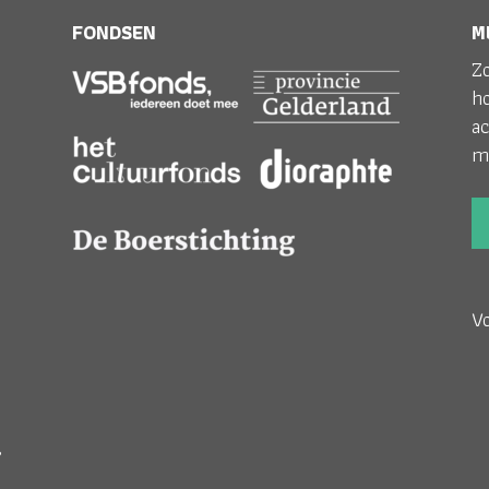
FONDSEN
M
Zo
h
ac
m
V
;