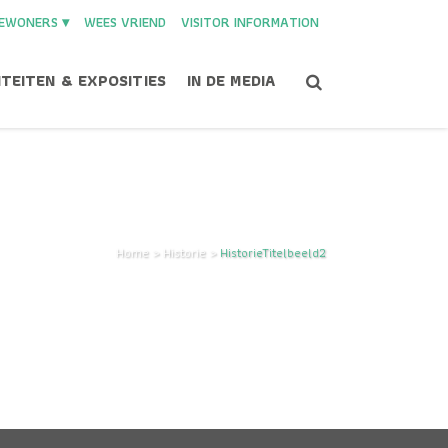
EWONERS ▾
WEES VRIEND
VISITOR INFORMATION
ITEITEN & EXPOSITIES
IN DE MEDIA
Home
>
Historie
>
HistorieTitelbeeld2