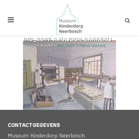
IMG_3697 A.MAJOOR BAKKERIJ
Home
>
Collectie
>
IMG_3697 A.Majoor bakkerij
CONTACTGEGEVENS
Museum Kinderdorp Neerbosch