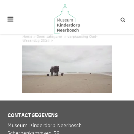
Home
>
Geen categorie
>
Verplaatsing Oud-
Wezendag 2024
>
CONTACTGEGEVENS
Museum Kinderdorp Neerbosch
Scherpenkampweg 58