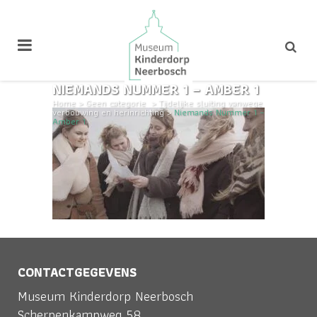
NIEMANDS NUMMER 1 – AMBER 1
Home
>
Geen categorie
>
Tijdelijke sluiting vanwege
verbouwing en herinrichting
>
Niemands Nummer 1 –
Amber 1
CONTACTGEGEVENS
Museum Kinderdorp Neerbosch
Scherpenkampweg 58