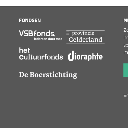
FONDSEN
M
Zo
h
ac
m
V