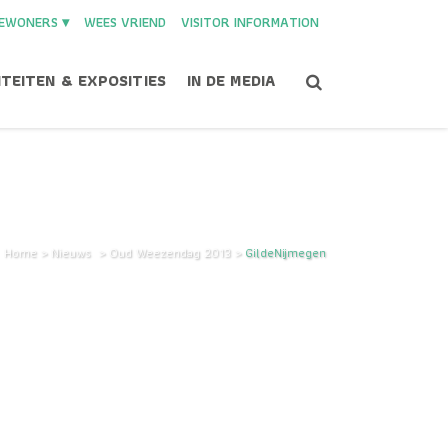
EWONERS ▾
WEES VRIEND
VISITOR INFORMATION
ITEITEN & EXPOSITIES
IN DE MEDIA
Home
>
Nieuws
>
Oud Weezendag 2013
>
GildeNijmegen