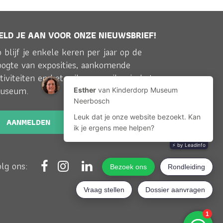
ELD JE AAN VOOR ONZE NIEUWSBRIEF!
 blijf je enkele keren per jaar op de
oogte van exposities, aankomende
tiviteiten en het reilen en zeilen in het
useum.
AANMELDEN
olg ons: