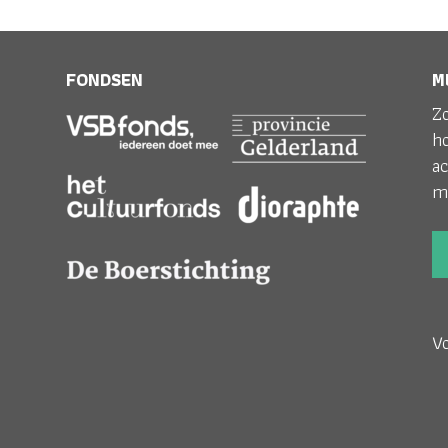
FONDSEN
M
Zo
h
ac
m
V