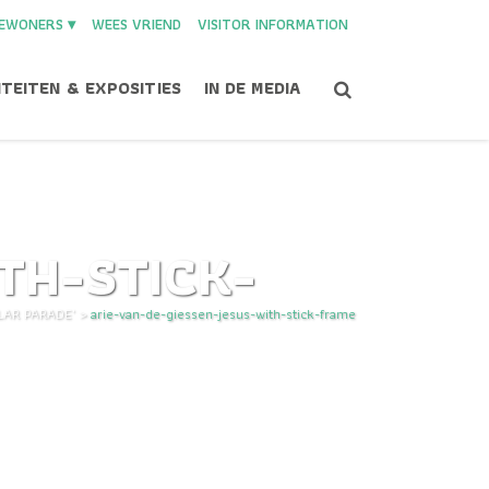
EWONERS ▾
WEES VRIEND
VISITOR INFORMATION
ITEITEN & EXPOSITIES
IN DE MEDIA
TH-STICK-
OLAR PARADE'
>
arie-van-de-giessen-jesus-with-stick-frame