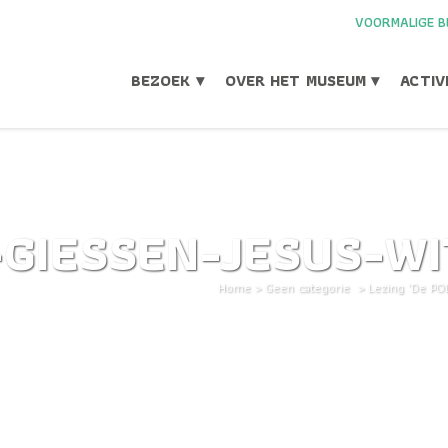
VOORMALIGE B
BEZOEK ▾
OVER HET MUSEUM ▾
ACTIV
-GIESSEN-JESUS-WI
Home
>
Geen categorie
>
Lezing 'De P