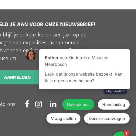
ELD JE AAN VOOR ONZE NIEUWSBRIEF!
 blijf je enkele keren per jaar op de
oogte van exposities, aankomende
tiviteiten en het reilen en zeilen in het
useum.
AANMELDEN
olg ons: