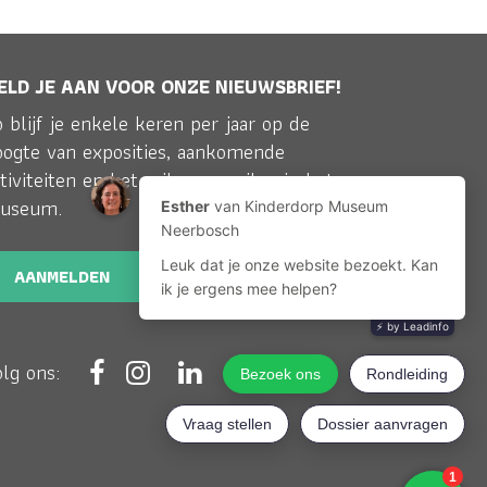
ELD JE AAN VOOR ONZE NIEUWSBRIEF!
 blijf je enkele keren per jaar op de
oogte van exposities, aankomende
tiviteiten en het reilen en zeilen in het
useum.
AANMELDEN
olg ons: