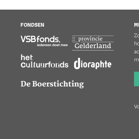
FONDSEN
M
Zo
h
ac
m
V