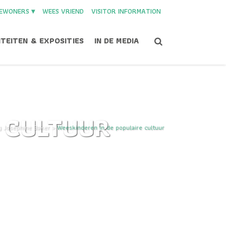
EWONERS ▾
WEES VRIEND
VISITOR INFORMATION
ITEITEN & EXPOSITIES
IN DE MEDIA
 CULTUUR
g Josephine Baker
>
Weeskinderen in de populaire cultuur