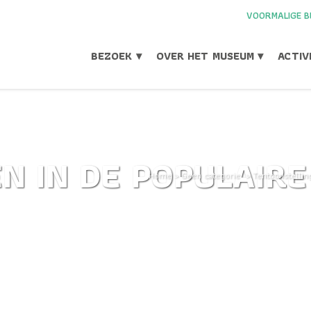
VOORMALIGE B
BEZOEK ▾
OVER HET MUSEUM ▾
ACTIV
N IN DE POPULAIRE
Home
>
Geen categorie
>
Tentoonstellin