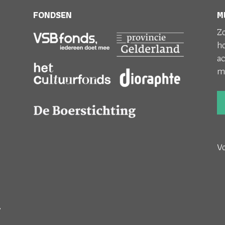
FONDSEN
M
Zo
h
ac
m
V
;