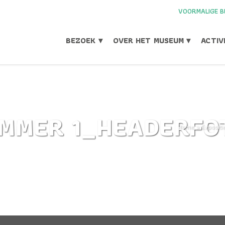
VOORMALIGE B
BEZOEK ▾
OVER HET MUSEUM ▾
ACTIV
MMER 1_HEADERFO
Home
>
Expositi