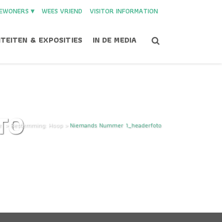
EWONERS ▾
WEES VRIEND
VISITOR INFORMATION
ITEITEN & EXPOSITIES
IN DE MEDIA
TO
e
>
Bestemming: Hoop
>
Niemands Nummer 1_headerfoto