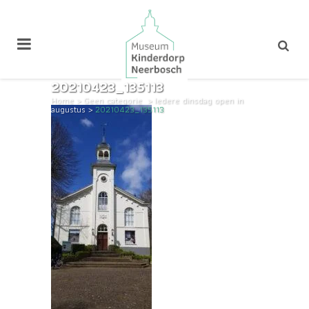
20210423_135113
Home
>
Geen categorie
>
Iedere dinsdag open in
augustus
>
20210423_135113