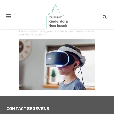
Home
>
Geen categorie
>
Concert van Kamerorkest
van het Noorden
>
CONTACTGEGEVENS