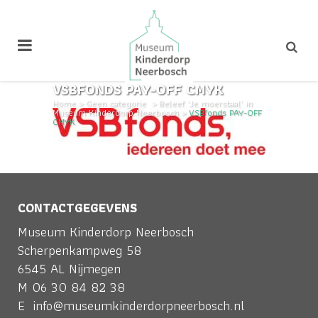
VSBFONDS PAY-OFF CMYK
Home
>
Geen categorie
>
Beleef ‘Je moerstaal’ in
Museum Kinderdorp Neerbosch
>
VSBfonds PAY-OFF
CMYK
CONTACTGEGEVENS
Museum Kinderdorp Neerbosch
Scherpenkampweg 58
6545 AL Nijmegen
M
06 30 84 82 38
E
info@museumkinderdorpneerbosch.nl