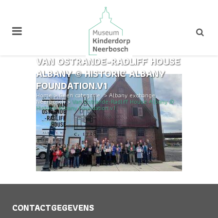
VAN OSTRANDE-RADLIFF HOUSE
ALBANY © HISTORIC ALBANY
FOUNDATION.V1
Home
>
Geen categorie
>
Albany exchange
Neerbosch
>
Van Ostrande-Radliff House Albany ©
Historic Albany Foundation.v1
CONTACTGEGEVENS