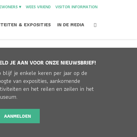
EWONERS ▾
WEES VRIEND
VISITOR INFORMATION
ITEITEN & EXPOSITIES
IN DE MEDIA
ELD JE AAN VOOR ONZE NIEUWSBRIEF!
 blijf je enkele keren per jaar op de
Home
>
Activiteiten
>
Activiteiten
>
ActueelHeader2
oogte van exposities, aankomende
tiviteiten en het reilen en zeilen in het
useum.
AANMELDEN