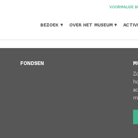
VOORMALIGE B
BEZOEK ▾
OVER HET MUSEUM ▾
ACTIV
FONDSEN
M
DER2
Zo
h
ac
m